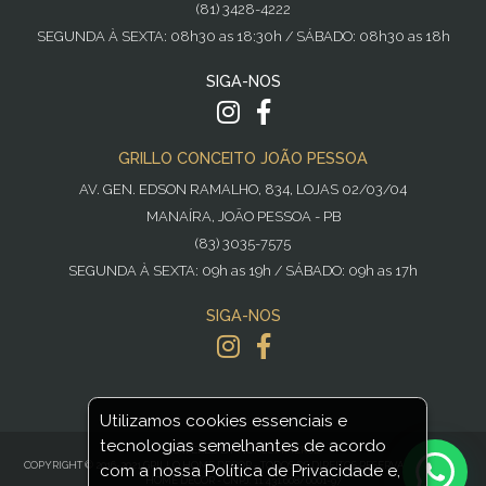
(81) 3428-4222
SEGUNDA À SEXTA: 08h30 as 18:30h / SÁBADO: 08h30 as 18h
SIGA-NOS
GRILLO CONCEITO JOÃO PESSOA
AV. GEN. EDSON RAMALHO, 834, LOJAS 02/03/04
MANAÍRA, JOÃO PESSOA - PB
(83) 3035-7575
SEGUNDA À SEXTA: 09h as 19h / SÁBADO: 09h as 17h
SIGA-NOS
Utilizamos cookies essenciais e
tecnologias semelhantes de acordo
POWERED BY
NOPCOMMERCE
COPYRIGHT © 2016-2021 GRILLO HOME DECOR - TODOS OS DIREITOS RESERVADOS GRILLO
com a nossa Política de Privacidade e,
HOME DECOR - CNPJ: 11.431.608/0001-97