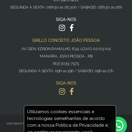
SEGUNDA À SEXTA: 08h30 as 18:30h / SÁBADO: 08h30 as 18h
SIGA-NOS
GRILLO CONCEITO JOÃO PESSOA
AV. GEN. EDSON RAMALHO, 834, LOJAS 02/03/04
MANAÍRA, JOÃO PESSOA - PB
(83) 3035-7575
SEGUNDA À SEXTA: 09h as 19h / SÁBADO: 09h as 17h
SIGA-NOS
Utilizamos cookies essenciais e
tecnologias semelhantes de acordo
POWERED BY
NOPCOMMERCE
COPYRIGHT © 2016-2021 GRILLO HOME DECOR - TODOS OS DIREITOS RESERVADOS GRILLO
com a nossa Política de Privacidade e,
HOME DECOR - CNPJ: 11.431.608/0001-97