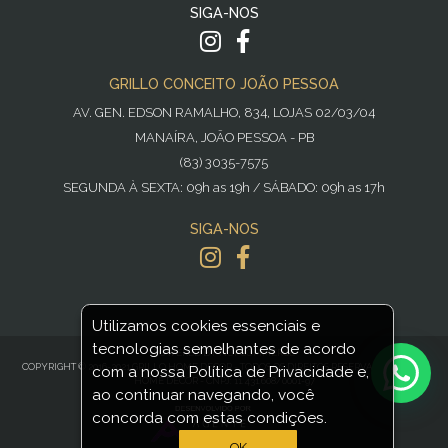
SIGA-NOS
GRILLO CONCEITO JOÃO PESSOA
AV. GEN. EDSON RAMALHO, 834, LOJAS 02/03/04
MANAÍRA, JOÃO PESSOA - PB
(83) 3035-7575
SEGUNDA À SEXTA: 09h as 19h / SÁBADO: 09h as 17h
SIGA-NOS
Utilizamos cookies essenciais e
tecnologias semelhantes de acordo
POWERED BY
NOPCOMMERCE
COPYRIGHT © 2016-2021 GRILLO HOME DECOR - TODOS OS DIREITOS RESERVADOS GRILLO
com a nossa Política de Privacidade e,
HOME DECOR - CNPJ: 11.431.608/0001-97
ao continuar navegando, você
concorda com estas condições.
OK